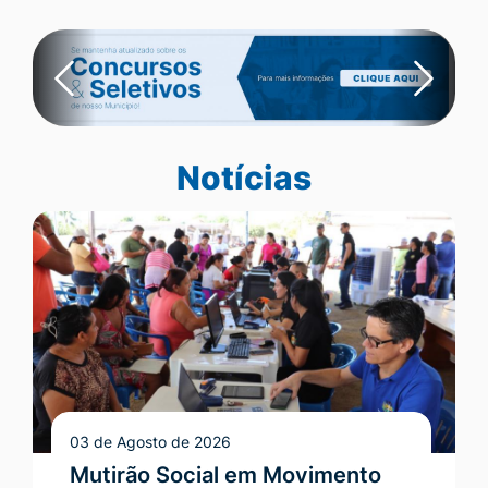
Transparência
Ir
Primeiro Banner
para
o
Previous
Next
rodapé
[alt+4]
Notícias
Seção Notícias
03 de Agosto de 2026
Mutirão Social em Movimento