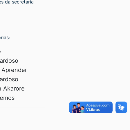
s da secretaria
rias:
o
Cardoso
e Aprender
Cardoso
n Akarore
 Lemos