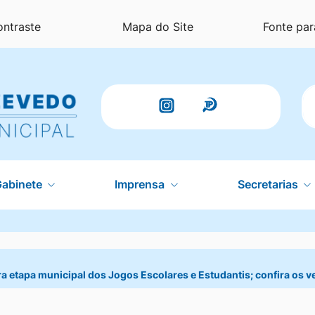
ontraste
Mapa do Site
Fonte par
P
Acessar
Acessar
a
a
Rede
Rede
Gabinete
Imprensa
Secretarias
Social
Social
instagram
Radar
Transparênci
ra etapa municipal dos Jogos Escolares e Estudantis; confira os 