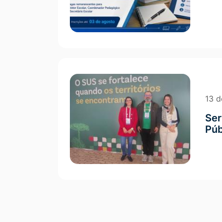
13 d
Ser
Púb