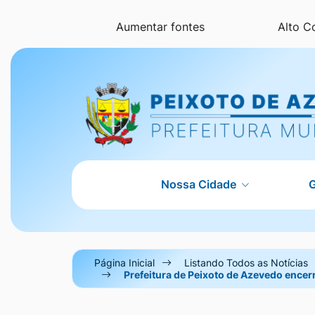
Seção
Ir
Aumentar fontes
Alto C
de
para
atalhos
o
e
conteúdo
Seção
links
[alt+1]
do
de
Ir
menu
acessibilidade
para
principal
o
menu
Nossa Cidade
[alt+2]
Ir
para
Página Inicial
Listando Todos as Notícias
a
Prefeitura de Peixoto de Azevedo encer
busca
[alt+3]