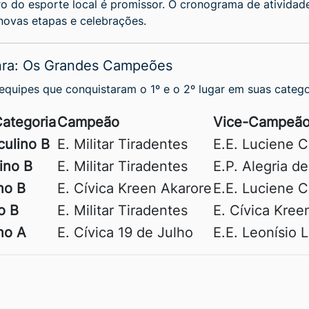
o do esporte local é promissor. O cronograma de atividade
ovas etapas e celebrações.
nra: Os Grandes Campeões
equipes que conquistaram o 1º e o 2º lugar em suas catego
Categoria
Campeão
Vice-Campeã
ulino B
E. Militar Tiradentes
E.E. Luciene 
ino B
E. Militar Tiradentes
E.P. Alegria d
no B
E. Cívica Kreen Akarore
E.E. Luciene 
o B
E. Militar Tiradentes
E. Cívica Kree
no A
E. Cívica 19 de Julho
E.E. Leonísio