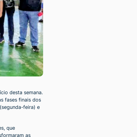
ício desta semana.
as fases finais dos
(segunda-feira) e
es, que
nsformaram as