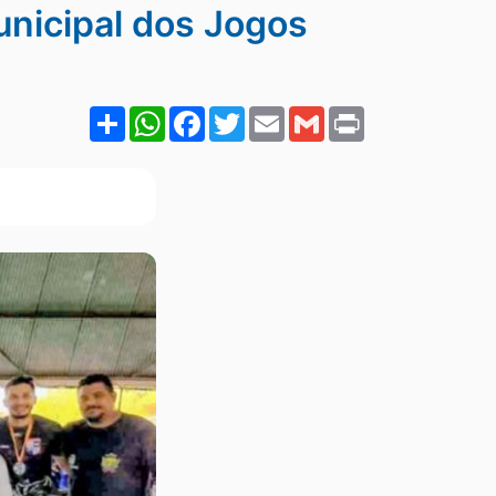
unicipal dos Jogos
Share
WhatsApp
Facebook
Twitter
Email
Gmail
Print