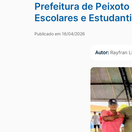
Prefeitura de Peixot
Ir
Escolares e Estudanti
para
o
rodapé
Publicado em 16/04/2026
[alt+4]
Autor:
Rayfran 