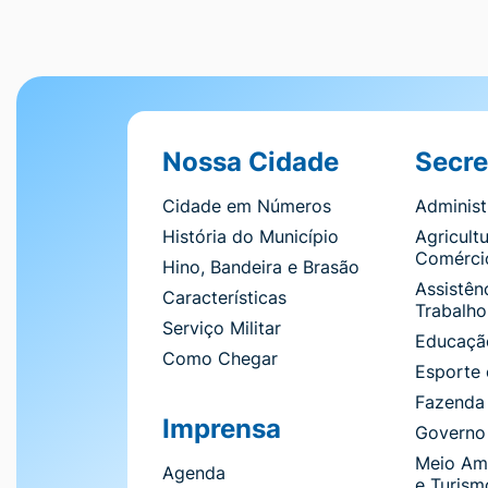
Seção do Rodapé e Contato
Nossa Cidade
Secre
Cidade em Números
Adminis
História do Município
Agricultu
Comérci
Hino, Bandeira e Brasão
Assistênc
Características
Trabalho
Serviço Militar
Educação
Como Chegar
Esporte 
Fazenda
Imprensa
Governo
Meio Am
Agenda
e Turism