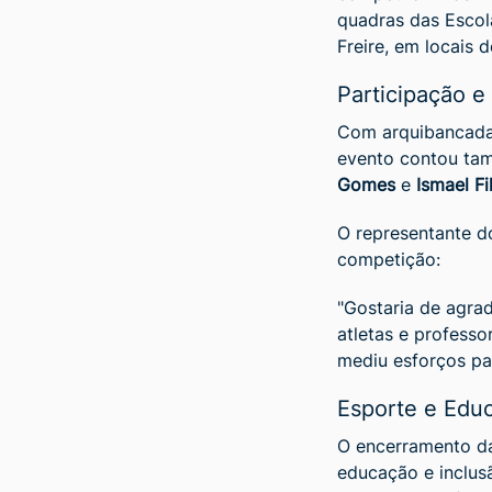
quadras das Escol
Freire, em locais 
Participação e
Com arquibancadas
evento contou ta
Gomes
e
Ismael Fi
O representante d
competição:
"Gostaria de agra
atletas e profess
mediu esforços pa
Esporte e Edu
O encerramento da
educação e inclusã