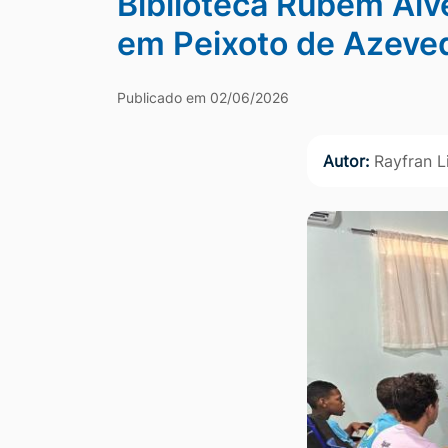
Biblioteca Rubem Alve
Ir
em Peixoto de Azeve
para
o
Publicado em 02/06/2026
rodapé
[alt+4]
Autor:
Rayfran 