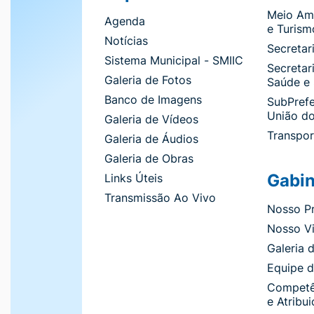
Meio Am
Agenda
e Turism
Notícias
Secretar
Sistema Municipal - SMIIC
Secretar
Galeria de Fotos
Saúde e
Banco de Imagens
SubPrefe
União d
Galeria de Vídeos
Transpor
Galeria de Áudios
Galeria de Obras
Gabin
Links Úteis
Transmissão Ao Vivo
Nosso Pr
Nosso Vi
Galeria 
Equipe 
Competên
e Atribu