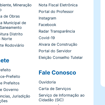
biente, Mineração
Nota Fiscal Eletrônica
o
Portal do Professor
ia de Obras
Instagram
ia Municipal de
Facebook
 Saneamento
Radar Transparência
itura Distrito
Covid-19
o Norte
Alvara de Construção
te Rodoviário
Portal do Servidor
Eleição Conselho Tutelar
ete
efeito
Fale Conosco
ce-Prefeito
Ouvidoria
de Prefeitos
Carta de Serviços
de Governo
Serviço de Informação ao
cias, Jurisdição
Cidadão (SIC)
ições