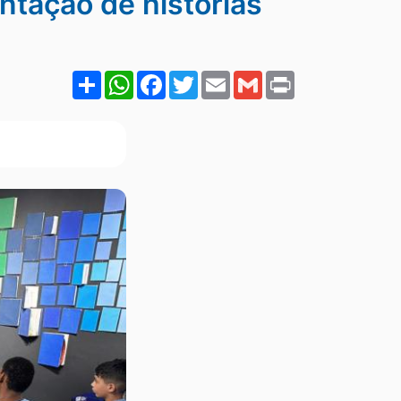
ntação de histórias
Share
WhatsApp
Facebook
Twitter
Email
Gmail
Print