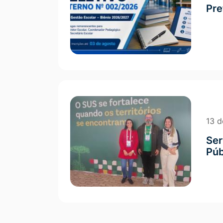
Pre
13 d
Ser
Púb