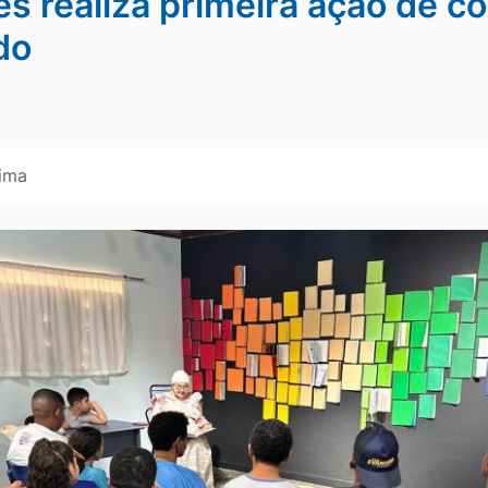
s realiza primeira ação de co
do
Lima