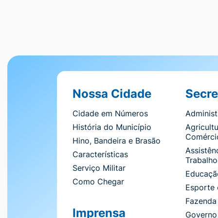
Seção do Rodapé e Contato
Nossa Cidade
Secre
Cidade em Números
Adminis
História do Município
Agricultu
Comérci
Hino, Bandeira e Brasão
Assistênc
Características
Trabalho
Serviço Militar
Educação
Como Chegar
Esporte 
Fazenda
Imprensa
Governo