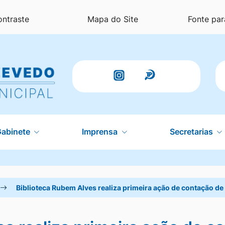
ontraste
Mapa do Site
Fonte par
P
Acessar
Acessar
a
a
Rede
Rede
Gabinete
Imprensa
Secretarias
Social
Social
instagram
Radar
Transparênci
Biblioteca Rubem Alves realiza primeira ação de contação de